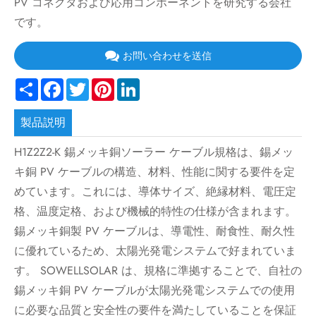
PV コネクタおよび応用コンポーネントを研究する会社
です。
お問い合わせを送信
Share
Facebook
Twitter
Pinterest
LinkedIn
製品説明
H1Z2Z2-K 錫メッキ銅ソーラー ケーブル規格は、錫メッ
キ銅 PV ケーブルの構造、材料、性能に関する要件を定
めています。これには、導体サイズ、絶縁材料、電圧定
格、温度定格、および機械的特性の仕様が含まれます。
錫メッキ銅製 PV ケーブルは、導電性、耐食性、耐久性
に優れているため、太陽光発電システムで好まれていま
す。 SOWELLSOLAR は、規格に準拠することで、自社の
錫メッキ銅 PV ケーブルが太陽光発電システムでの使用
に必要な品質と安全性の要件を満たしていることを保証