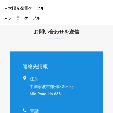
太陽光発電ケーブル
ソーラーケーブル
お問い合わせを送信
連絡先情報
住所

中国寧波市鄞州区Siming
Mid Road No.688
電話
